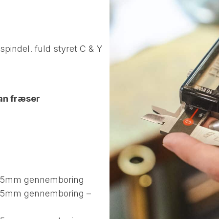
indel. fuld styret C & Y
tan fræser
 65mm gennemboring​
 65mm gennemboring –