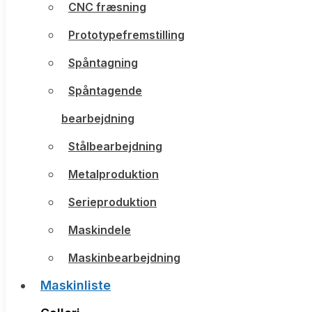
CNC fræsning
CNC fræsning
Prototypefremstilling
Prototypefremstilling
Spåntagning
Spåntagning
Spåntagende
Spåntagende
bearbejdning
bearbejdning
Stålbearbejdning
Stålbearbejdning
Metalproduktion
Metalproduktion
Serieproduktion
Serieproduktion
Maskindele
Maskindele
Maskinbearbejdning
Maskinbearbejdning
Maskinliste
Maskinliste
Galleri