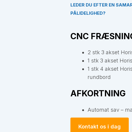
LEDER DU EFTER EN SAMA
PÅLIDELIGHED?
CNC FRÆSNIN
2 stk 3 akset Ho
1 stk 3 akset Ho
1 stk 4 akset Ho
rundbord
AFKORTNING
Automat sav – m
Kontakt os i dag