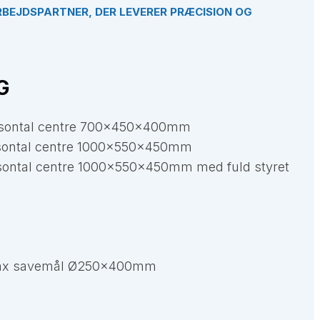
RBEJDSPARTNER, DER LEVERER PRÆCISION OG
G
risontal centre 700x450x400mm​
risontal centre 1000x550x450mm
risontal centre 1000x550x450mm med fuld styret
ax savemål Ø250x400mm​