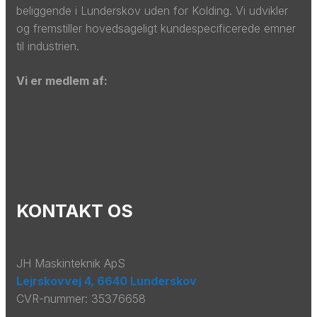
beliggende i Lunderskov uden for Kolding. Vi udvikler
og fremstiller hovedsageligt kundespecificerede emner
til industrien.​
​Vi er medlem af:
KONTAKT OS
JH Maskinteknik ApS
​​Lejrskovvej 4, 6640 Lunderskov
CVR-nummer: 35376658