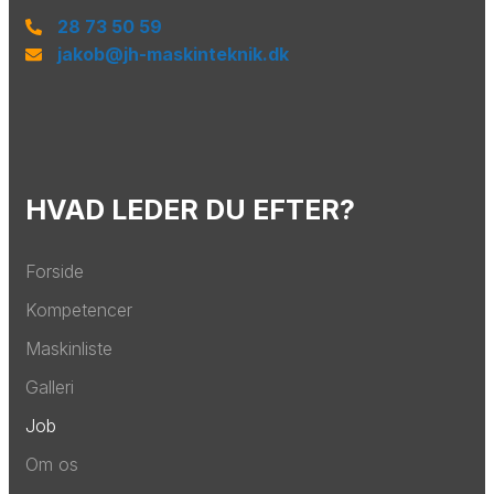
28 73 50 59
jakob@jh-maskinteknik.dk
HVAD LEDER DU EFTER?
Forside
Kompetencer
Maskinliste
Galleri
Job
Om os