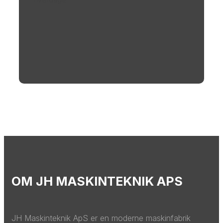
OM JH MASKINTEKNIK APS
​JH Maskinteknik ApS er en moderne maskinfabrik